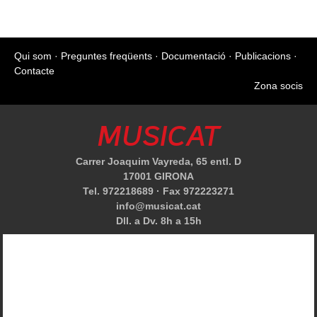
Qui som
·
Preguntes freqüents
·
Documentació
·
Publicacions
·
Contacte
Zona socis
MUSICAT
Carrer Joaquim Vayreda, 65 entl. D
17001 GIRONA
Tel. 972218689 · Fax 972223271
info@musicat.cat
Dll. a Dv. 8h a 15h