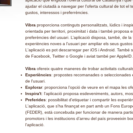
aplicació que engloba l’oferta cultural de Catalunya i que
ajudar el ciutadà a navegar per l'oferta cultural de tot el te
gustos, interessos i preferrències.
Vibra
proporciona
continguts personalitzats, lúdics i ins
orientada
per territori, proximitat i data
i també
proposa ex
preferències del usuari. L’aplicació disposa, també, de la 
experiències noves a l’usuari per ampliar els seus gustos 
L'aplicació es pot descarregar per iOS i Android. També 
de Facebook, Twitter o Google i aviat també per AppleID.
Vibra
ofereix quatre maneres de trobar activitats culturals
Experiències
: propostes recomanades o seleccionades en
de l'usuari.
Explorar
: proporciona l’opció de veure en el mapa les of
Inspira't
: l'aplicació proposa esdeveniments, autors, most
Preferides
: possibilitat d'etiquetar i compartir les experi
L'aplicació, que s'ha finançat en part amb un Fons Eur
(FEDER), està concebuda per funcionar de manera partic
promotors i les institucions d’arreu del país proveeixin b
l’aplicació.