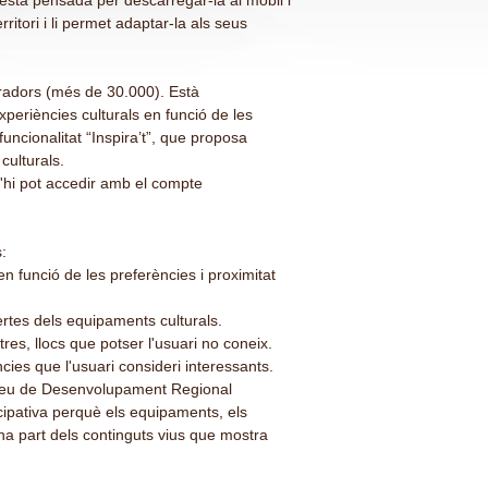
 està pensada per descarregar-la al mòbil i
rritori i li permet adaptar-la als seus
piradors (més de 30.000). Està
periències culturals en funció de les
funcionalitat “Inspira’t”, que proposa
culturals.
s'hi pot accedir amb el compte
:
 funció de les preferències i proximitat
ertes dels equipaments culturals.
res, llocs que potser l'usuari no coneix.
ències que l'usuari consideri interessants.
opeu de Desenvolupament Regional
ipativa perquè els equipaments, els
ona part dels continguts vius que mostra