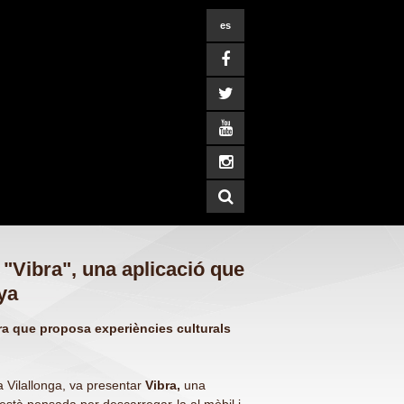
es
"Vibra", una aplicació que
ya
nera que proposa experiències culturals
a Vilallonga, va presentar
Vibra,
una