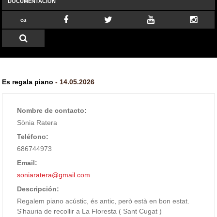
DOCUMENTACIÓN
ca
Es regala piano
- 14.05.2026
Nombre de contacto:
Sònia Ratera
Teléfono:
686744973
Email:
soniaratera@gmail.com
Descripción:
Regalem piano acústic, és antic, però està en bon estat.
S'hauria de recollir a La Floresta ( Sant Cugat )