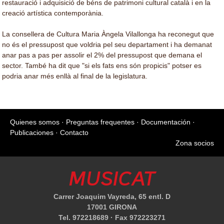
restauració i adquisició de béns de patrimoni cultural català i en la
creació artística contemporània.
La consellera de Cultura Maria Àngela Vilallonga ha reconegut que
no és el pressupost que voldria pel seu departament i ha demanat
anar pas a pas per assolir el 2% del pressupost que demana el
sector. També ha dit que "si els fats ens són propicis" potser es
podria anar més enllà al final de la legislatura.
Quienes somos
·
Preguntas frequentes
·
Documentación
·
Publicaciones
·
Contacto
Zona socios
MUSICAT
Carrer Joaquim Vayreda, 65 entl. D
17001 GIRONA
Tel. 972218689 · Fax 972223271